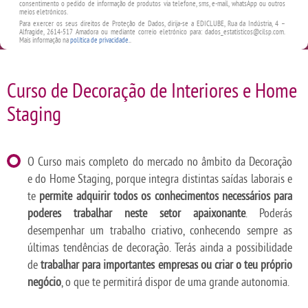
consentimento o pedido de informação de produtos via telefone, sms, e-mail, whatsApp ou outros
meios eletrónicos.
Para exercer os seus direitos de Proteção de Dados, dirija-se a EDICLUBE, Rua da Indústria, 4 –
Alfragide, 2614-517 Amadora ou mediante correio eletrónico para: dados_estatisticos@cilsp.com.
Mais informação na
política de privacidade.
.
Curso de Decoração de Interiores e Home
Staging
O Curso mais completo do mercado no âmbito da Decoração
e do Home Staging, porque integra distintas saídas laborais e
te
permite adquirir todos os conhecimentos necessários para
poderes trabalhar neste setor apaixonante
. Poderás
desempenhar um trabalho criativo, conhecendo sempre as
últimas tendências de decoração. Terás ainda a possibilidade
de
trabalhar para importantes empresas ou criar o teu próprio
negócio
, o que te permitirá dispor de uma grande autonomia.