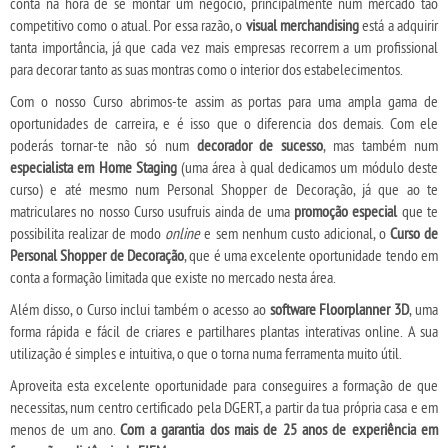
conta na hora de se montar um negócio, principalmente num mercado tão
competitivo como o atual. Por essa razão, o
visual merchandising
está a adquirir
tanta importância, já que cada vez mais empresas recorrem a um profissional
para decorar tanto as suas montras como o interior dos estabelecimentos.
Com o nosso Curso abrimos-te assim as portas para uma ampla gama de
oportunidades de carreira, e é isso que o diferencia dos demais. Com ele
poderás tornar-te não só num
decorador de sucesso
, mas também num
especialista em Home Staging
(uma área à qual dedicamos um módulo deste
curso) e até mesmo num Personal Shopper de Decoração, já que ao te
matriculares no nosso Curso usufruis ainda de uma
promoção especial
que te
possibilita realizar de modo
online
e sem nenhum custo adicional, o
Curso de
Personal Shopper de Decoração
, que é uma excelente oportunidade tendo em
conta a formação limitada que existe no mercado nesta área.
Além disso, o Curso inclui também o acesso ao
software Floorplanner 3D
, uma
forma rápida e fácil de criares e partilhares plantas interativas online. A sua
utilização é simples e intuitiva, o que o torna numa ferramenta muito útil.
Aproveita esta excelente oportunidade para conseguires a formação de que
necessitas, num centro certificado pela DGERT, a partir da tua própria casa e em
menos de um ano.
Com a garantia dos mais de 25 anos de experiência em